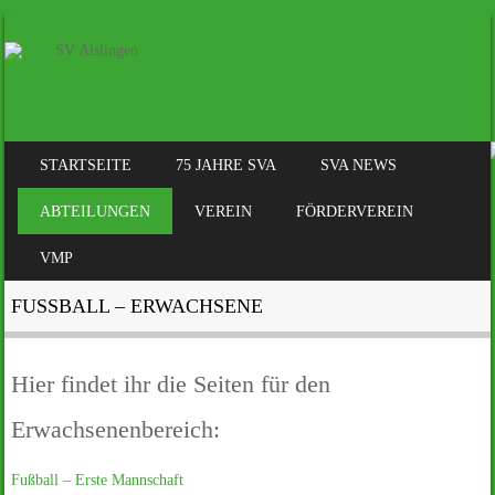
SKIP TO CONTENT
STARTSEITE
75 JAHRE SVA
SVA NEWS
MENÜ
ABTEILUNGEN
VEREIN
FÖRDERVEREIN
VMP
FUSSBALL – ERWACHSENE
Hier findet ihr die Seiten für den
Erwachsenenbereich:
Fußball – Erste Mannschaft