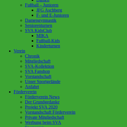
Fußball – Junioren
JFG Aschberg
F- und E-Junioren
Damengymnastik
Seniorenturnen
SVA KidsClub
MIKA
Fußball-Kids
Kinderturnen
Verein
Chronik
Mitgliedschaft
SVA-Kollektion
SVA Fanshop
Vorstandschaft
Unser Sportgelände
Anfahrt
Förderverein
Förderverein News
Der Grundgedanke
Projekt SVA 2020
Vorstandschaft Förderverein
Private Mitgliedschaft
Werbung beim SVA