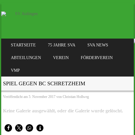
SKIP TO CONTENT
STARTSEITE
75 JAHRE SVA
SVA NEWS
MENÜ
ABTEILUNGEN
VEREIN
FÖRDERVEREIN
VMP
SPIEL GEGEN BC SCHRETZHEIM
Veröffentlicht am
5. November 2017
von
Christian Hollweg
Keine Galerie ausgewählt, oder die Galerie wurde gelöscht.