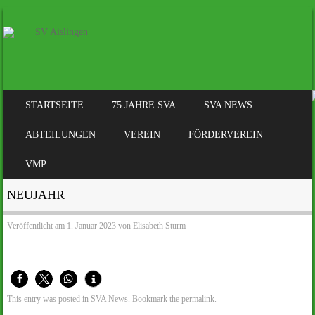
SKIP TO CONTENT
STARTSEITE
75 JAHRE SVA
SVA NEWS
MENÜ
ABTEILUNGEN
VEREIN
FÖRDERVEREIN
VMP
NEUJAHR
Veröffentlicht am
1. Januar 2023
von
Elisabeth Sturm
This entry was posted in
SVA News
. Bookmark the
permalink
.