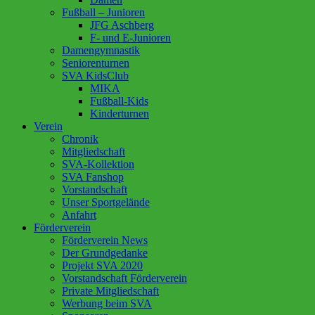
Fußball – Junioren
JFG Aschberg
F- und E-Junioren
Damengymnastik
Seniorenturnen
SVA KidsClub
MIKA
Fußball-Kids
Kinderturnen
Verein
Chronik
Mitgliedschaft
SVA-Kollektion
SVA Fanshop
Vorstandschaft
Unser Sportgelände
Anfahrt
Förderverein
Förderverein News
Der Grundgedanke
Projekt SVA 2020
Vorstandschaft Förderverein
Private Mitgliedschaft
Werbung beim SVA