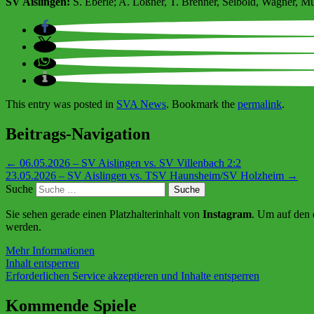
SV Aislingen:
S. Eberle; A. Lößner, T. Brenner, Seibold, Wagner, Mü
This entry was posted in
SVA News
. Bookmark the
permalink
.
Beitrags-Navigation
←
06.05.2026 – SV Aislingen vs. SV Villenbach 2:2
23.05.2026 – SV Aislingen vs. TSV Haunsheim/SV Holzheim
→
Suche
Sie sehen gerade einen Platzhalterinhalt von
Instagram
. Um auf den e
werden.
Mehr Informationen
Inhalt entsperren
Erforderlichen Service akzeptieren und Inhalte entsperren
Kommende Spiele