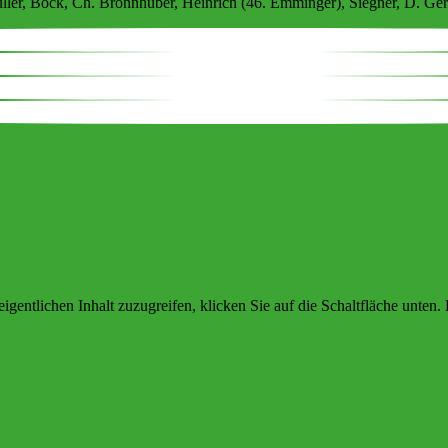
ller, Böck, Ch. Bronnhuber, Heinrich (46. Emminger), Siegner, D. Gers
igentlichen Inhalt zuzugreifen, klicken Sie auf die Schaltfläche unten.