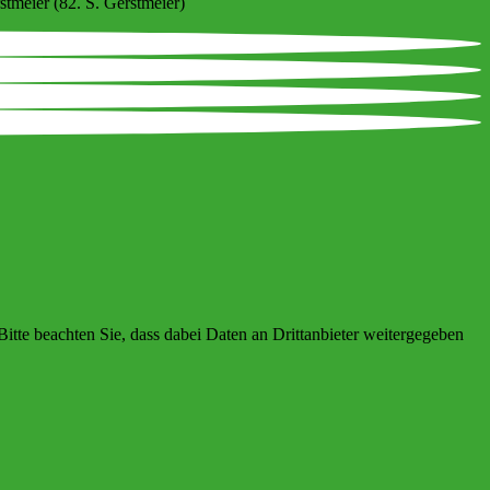
tmeier (82. S. Gerstmeier)
 Bitte beachten Sie, dass dabei Daten an Drittanbieter weitergegeben