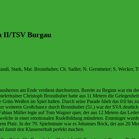
en II/TSV Burgau
 Mandl, Stark, Mat. Bronnhuber, Ch. Sadler, N. Gerstmeier; S. Wecker, 
ausherren am Ende verdient durchsetzen. Bereits zu Beginn war ein de
pielertrainer Christoph Bronnhuber hatte aus 11 Metern die Gelegenheit
 Grün-Weißen im Spiel halten. Durch seine Parade blieb das 0:0 bis zu
er weiteren Großchance durch Bronnhuber (51.) war der SVA deutlich be
Fabian Müller legte auf Tom Wagner quer, der aus 12 Metern das Leder
s, welche in einer emotionalen Rudelbildung mündeten. Emminger wurde
em Platz. In der 79. Spielminute war es Johannes Böck, der aus 20 Me
nd damit den Klassenerhalt perfekt machen.