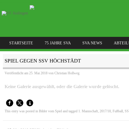
SKIP TO CONTENT
STARTSEITE
75 JAHRE SVA
SVA NEWS
ABTEI
MENÜ
SPIEL GEGEN SSV HÖCHSTÄDT
Veröffentlicht am
25. Mai 2018
von
Christian Hollweg
Keine Galerie ausgewählt, oder die Galerie wurde gelöscht.
This entry was posted in
Bilder vom Spiel
and tagged
1. Mannschaft
,
2017/18
,
Fußball
,
SS