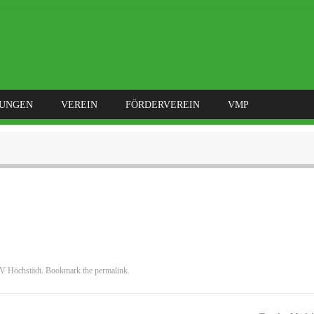
LUNGEN
VEREIN
FÖRDERVEREIN
VMP
V Höchstädt
. Bookmark the
permalink
.