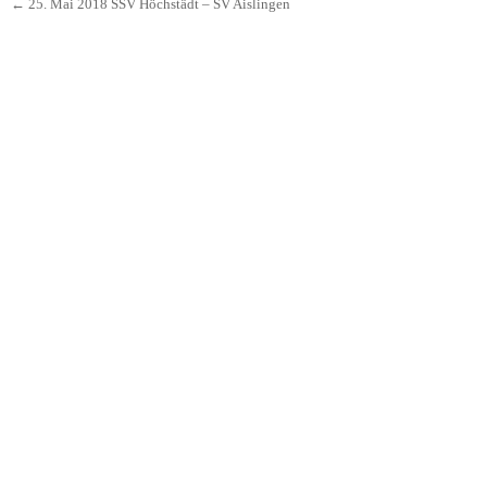
←
25. Mai 2018 SSV Höchstädt – SV Aislingen
Beitrags-Navigation