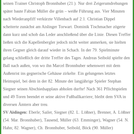
seinen Trainer Christoph Bronnhuber (21.). Nur drei Zeigerumdrehungen
später baute Fabian Müller die grün – weiße Führung aus. Vier Minuten
nach Wiederanpfiff verkürzte Villenbach auf 2:1. Christian Dippel
scheiterte zunächst am Aislinger Torwart. Dominik Tischmacher zögerte
dann kurz und schob das Leder anschließend über die Linie. Diesen Treffer
ließen sich die Kapellenbergler jedoch nicht weiter anmerken, sie hielten
ihren Gegner gleich darauf wieder in Schach. In der 79. Spielminute
gelang schließlich der dritte Treffer des Tages. Andreas Seibold spielte den
Ball nach außen, von wo ihn Marcel Bronnhuber sehenswert mit dem
Außenrist ins gegnerische Gehäuse zirkelte. Ein gelungenes letztes
Heimspiel, bei dem in der 82. Minute der langjährige Spieler Stephan
Siegner seinen Abschiedsapplaus abholen durfte! Nach 361 Pflichtspielen
und 49 Toren beendet er seine aktive Fußballkarriere; bleibt dem SVA in
diversen Ämtern aber treu.
SV Aislingen:
Eberle; Sailer, Siegner (82. L. Lößner), Brenner, A. Lößner
(54. Mar. Bronnhuber), Tausend, Müller (63. Emminger), Wagner (54. N.
Hahn; 82. Wagner), Ch. Bronnhuber, Seibold, Böck (90. Müller)