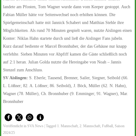
landete am Pfosten, Tom Wagner wurde dann vom Keeper gestoppt. Auch
Fabian Müller hätte vor Seitenwechsel noch erhöhen können. Die
Spielgemeinschaft hatte mit Jannick Schabert und Matthias Stehle ihre
Möglichkeiten. Als rund 70 Minuten gespielt waren, nutzte Aislingen einen
Konter: Niklas Hahn startete durch und ließ die Aislinger Fans jubeln.
Kurz darauf bediente er Marcel Bronnhuber, der das Gehäuse nur knapp
verfehlte. Sieben Minuten vor Abpfiff kamen die Gäste schließlich noch
auf 2:1 heran. Julian Golda nutzte die Hereingabe von Noah – Jannis
Stenzel zum Anschluss.
SV Aislingen:
S. Eberle; Tausend, Brenner, Sailer, Siegner, Seibold (66.
L. Lößner; 82. A. Lößner; 86. Seibold), J. Böck, Müller (62. N. Hahn),
Wagner (78. Müller), Ch. Bronnhuber (9. Emminger; 91. Wagner), Mar.
Bronnhuber
Veröffentlicht in
SVA News
|
Tagged
1. Mannschaft
,
2. Mannschaft
,
Fußball
,
Saison
2024/25