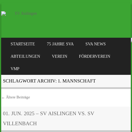
SKIP TO CONTENT
STARTSEITE
75 JAHRE SVA
SVA NEWS
MENÜ
ABTEILUNGEN
VEREIN
FÖRDERVEREIN
VMP
SCHLAGWORT ARCHIV:
1. MANNSCHAFT
←
Ältere Beiträge
Beitrags-Navigation
01. JUN. 2025 – SV AISLINGEN VS. SV
VILLENBACH