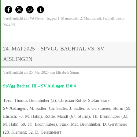
Veröffentlicht in
SVA News
|
Tagged
1. Mannschaft
,
2. Mannschaft
,
Fußball
,
Saison
2024/25
24. MAI 2025 – SPVGG BACHTAL VS. SV
AISLINGEN
Veröffentlicht am
25. Mai 2025
von
Elisabeth Sturm
SpVgg Bachtal III – SV Aislingen II 0:4
Tore:
Thomas Bronnhuber (2), Christian Röttle, Stefan Stark
SV Aislingen:
M. Sadler; Ch. Sadler, J. Sadler, S. Gerstmeier, Sturm (59.
Ehrlich; 78. M. Hahn), Röttle, Mandl (67. Sturm), Th. Bronnhuber (33.
M. Hahn; 59. Th. Bronnhuber), Stark, Mat. Bronnhuber, D. Gerstmeier
(28. Klement; 52. D. Gerstmeier)