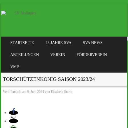
SKIP TO CONTENT
STARTSEITE
75 JAHRE SVA
SVA NEWS
MENÜ
ABTEILUNGEN
VEREIN
FÖRDERVEREIN
VMP
TORSCHÜTZENKÖNIG SAISON 2023/24
Veröffentlicht am
9. Juni 2024
von
Elisabeth Sturm