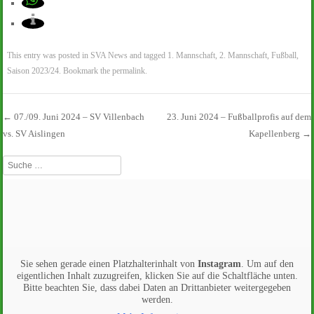
This entry was posted in
SVA News
and tagged
1. Mannschaft
,
2. Mannschaft
,
Fußball
,
Saison 2023/24
. Bookmark the
permalink
.
←
07./09. Juni 2024 – SV Villenbach
23. Juni 2024 – Fußballprofis auf dem
vs. SV Aislingen
Kapellenberg
→
Beitrags-Navigation
Suche
Sie sehen gerade einen Platzhalterinhalt von
Instagram
. Um auf den
eigentlichen Inhalt zuzugreifen, klicken Sie auf die Schaltfläche unten.
Bitte beachten Sie, dass dabei Daten an Drittanbieter weitergegeben
werden.