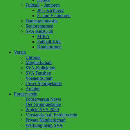
Fußball – Junioren
JFG Aschberg
F- und E-Junioren
Damengymnastik
Seniorenturnen
SVA KidsClub
MIKA
Fußball-Kids
Kinderturnen
Verein
Chronik
Mitgliedschaft
SVA-Kollektion
SVA Fanshop
Vorstandschaft
Unser Sportgelände
Anfahrt
Förderverein
Förderverein News
Der Grundgedanke
Projekt SVA 2020
Vorstandschaft Förderverein
Private Mitgliedschaft
Werbung beim SVA