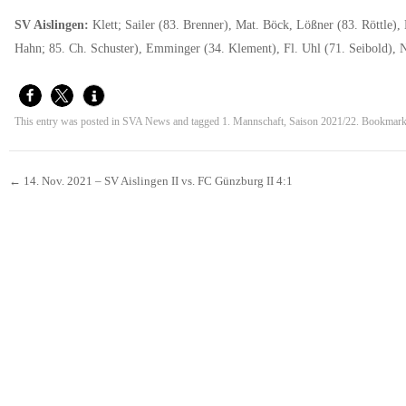
SV Aislingen:
Klett; Sailer (83. Brenner), Mat. Böck, Lößner (83. Röttle)
Hahn; 85. Ch. Schuster), Emminger (34. Klement), Fl. Uhl (71. Seibold), N
This entry was posted in
SVA News
and tagged
1. Mannschaft
,
Saison 2021/22
. Bookmark
←
14. Nov. 2021 – SV Aislingen II vs. FC Günzburg II 4:1
Beitrags-Navigation