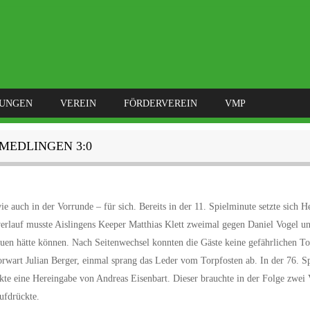
LUNGEN
VEREIN
FÖRDERVEREIN
VMP
/MEDLINGEN 3:0
 auch in der Vorrunde – für sich. Bereits in der 11. Spielminute setzte sich H
erlauf musste Aislingens Keeper Matthias Klett zweimal gegen Daniel Vogel u
bauen hätte können. Nach Seitenwechsel konnten die Gäste keine gefährlichen T
rwart Julian Berger, einmal sprang das Leder vom Torpfosten ab. In der 76. S
te eine Hereingabe von Andreas Eisenbart. Dieser brauchte in der Folge zwei 
ufdrückte.