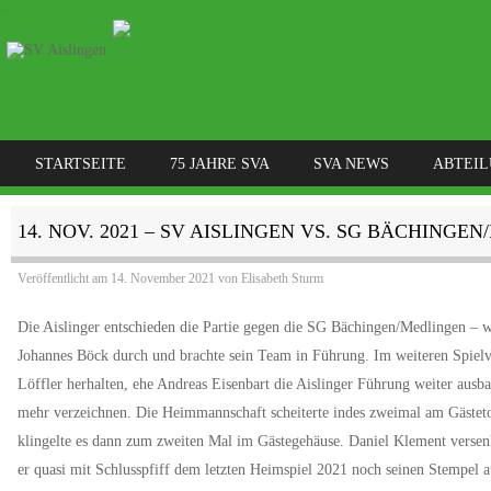
SKIP TO CONTENT
STARTSEITE
75 JAHRE SVA
SVA NEWS
ABTEI
MENÜ
14. NOV. 2021 – SV AISLINGEN VS. SG BÄCHINGEN
Veröffentlicht am
14. November 2021
von
Elisabeth Sturm
Die Aislinger entschieden die Partie gegen die SG Bächingen/Medlingen – wie
Johannes Böck durch und brachte sein Team in Führung. Im weiteren Spielv
Löffler herhalten, ehe Andreas Eisenbart die Aislinger Führung weiter aus
mehr verzeichnen. Die Heimmannschaft scheiterte indes zweimal am Gästeto
klingelte es dann zum zweiten Mal im Gästegehäuse. Daniel Klement versenk
er quasi mit Schlusspfiff dem letzten Heimspiel 2021 noch seinen Stempel a