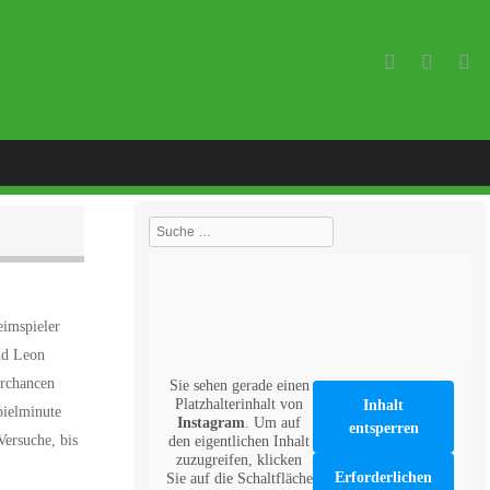
Suche
eimspieler
nd Leon
orchancen
Sie sehen gerade einen
Platzhalterinhalt von
Inhalt
pielminute
Instagram
. Um auf
entsperren
Versuche, bis
den eigentlichen Inhalt
zuzugreifen, klicken
Erforderlichen
Sie auf die Schaltfläche