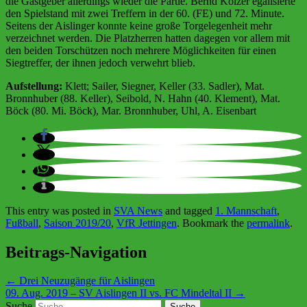
die Gastgeber allerdings wieder die Partie. Bernd Kölzer egalisierte
den Spielstand mit zwei Treffern in der 60. (FE) und 72. Minute.
Seitens der Aislinger konnte keine große Torgelegenheit mehr
verzeichnet werden. Die Platzherren hatten dagegen vor allem mit
den beiden Torschützen noch mehrere Möglichkeiten für einen
Siegtreffer, der ihnen jedoch verwehrt blieb.
Aufstellung:
Klett; Sailer, Siegner, Keller (33. Sadler), Mat.
Bronnhuber (88. Keller), Seibold, N. Hahn (40. Klement), Mat.
Böck (80. Mi. Böck), Mar. Bronnhuber, Uhl, A. Eisenbart
This entry was posted in
SVA News
and tagged
1. Mannschaft
,
Fußball
,
Saison 2019/20
,
VfR Jettingen
. Bookmark the
permalink
.
Beitrags-Navigation
←
Drei Neuzugänge für Aislingen
09. Aug. 2019 – SV Aislingen II vs. FC Mindeltal II
→
Suche