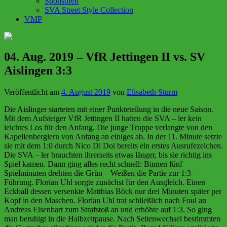
Sponsoren
SVA Street Style Collection
VMP
04. Aug. 2019 – VfR Jettingen II vs. SV
Aislingen 3:3
Veröffentlicht am
4. August 2019
von
Elisabeth Sturm
Die Aislinger starteten mit einer Punkteteilung in die neue Saison.
Mit dem Aufsteiger VfR Jettingen II hatten die SVA – ler kein
leichtes Los für den Anfang. Die junge Truppe verlangte von den
Kapellenberglern von Anfang an einiges ab. In der 11. Minute setzte
sie mit dem 1:0 durch Nico Di Doi bereits ein erstes Ausrufezeichen.
Die SVA – ler brauchten ihrerseits etwas länger, bis sie richtig ins
Spiel kamen. Dann ging alles recht schnell: Binnen fünf
Spielminuten drehten die Grün – Weißen die Partie zur 1:3 –
Führung. Florian Uhl sorgte zunächst für den Ausgleich. Einen
Eckball dessen versenkte Matthias Böck nur drei Minuten später per
Kopf in den Maschen. Florian Uhl trat schließlich nach Foul an
Andreas Eisenbart zum Strafstoß an und erhöhte auf 1:3. So ging
man beruhigt in die Halbzeitpause. Nach Seitenwechsel bestimmten