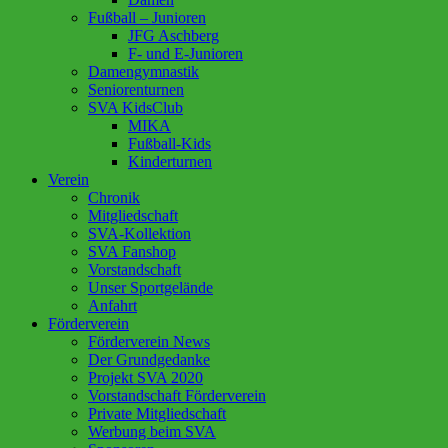
Fußball – Junioren
JFG Aschberg
F- und E-Junioren
Damengymnastik
Seniorenturnen
SVA KidsClub
MIKA
Fußball-Kids
Kinderturnen
Verein
Chronik
Mitgliedschaft
SVA-Kollektion
SVA Fanshop
Vorstandschaft
Unser Sportgelände
Anfahrt
Förderverein
Förderverein News
Der Grundgedanke
Projekt SVA 2020
Vorstandschaft Förderverein
Private Mitgliedschaft
Werbung beim SVA