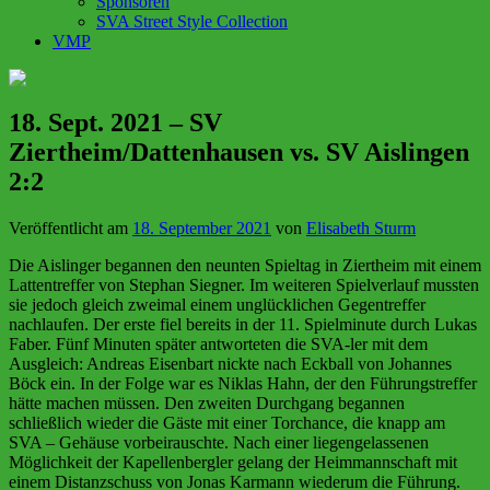
Sponsoren
SVA Street Style Collection
VMP
18. Sept. 2021 – SV
Ziertheim/Dattenhausen vs. SV Aislingen
2:2
Veröffentlicht am
18. September 2021
von
Elisabeth Sturm
Die Aislinger begannen den neunten Spieltag in Ziertheim mit einem
Lattentreffer von Stephan Siegner. Im weiteren Spielverlauf mussten
sie jedoch gleich zweimal einem unglücklichen Gegentreffer
nachlaufen. Der erste fiel bereits in der 11. Spielminute durch Lukas
Faber. Fünf Minuten später antworteten die SVA-ler mit dem
Ausgleich: Andreas Eisenbart nickte nach Eckball von Johannes
Böck ein. In der Folge war es Niklas Hahn, der den Führungstreffer
hätte machen müssen. Den zweiten Durchgang begannen
schließlich wieder die Gäste mit einer Torchance, die knapp am
SVA – Gehäuse vorbeirauschte. Nach einer liegengelassenen
Möglichkeit der Kapellenbergler gelang der Heimmannschaft mit
einem Distanzschuss von Jonas Karmann wiederum die Führung.