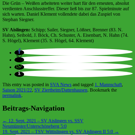
Die Grün – Weißen arbeiteten weiter hart für den erneuten, absolut
verdienten Anschlusstreffer. Dieser ließ bis zur 87. Spielminute auf
sich warten. Daniel Klement vollendete dabei das Zuspiel von
Stephan Siegner.
SV Aislingen:
Schipp; Sailer, Siegner, Lößner, Brenner (83. N.
Hahn), Seibold, J. Böck, Ch. Schuster, A. Eisenbart, N. Hahn (74.
S. Högel), Klement (35. S. Högel, 64. Klement)
This entry was posted in
SVA News
and tagged
1. Mannschaft
,
Saison 2021/22
,
SV Ziertheim/Dattenhausen
. Bookmark the
permalink
.
Beitrags-Navigation
←
12. Sept. 2021 – SV Aislingen vs. SSV
Neumünster/Unterschöneberg 5:0
19. Sept. 2021 – TSV Wittislingen vs. SV Aislingen II 5:0
→