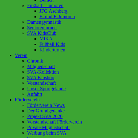
Fußball – Junioren
JFG Aschberg
F- und E-Junioren
Damengymnastik
Seniorenturnen
SVA KidsClub
MIKA
Fußball-Kids
Kinderturnen
Verein
Chronik
Mitgliedschaft
SVA-Kollektion
SVA Fanshop
Vorstandschaft
Unser Sportgelände
Anfahrt
Förderverein
Förderverein News
Der Grundgedanke
Projekt SVA 2020
Vorstandschaft Förderverein
Private Mitgliedschaft
Werbung beim SVA