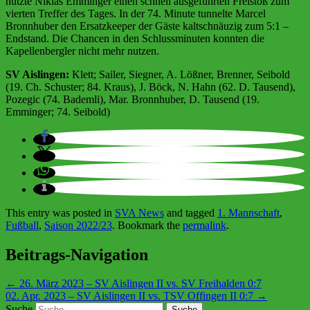
nutzte Niklas Emminger einen schnell ausgeführten Freistoß zum
vierten Treffer des Tages. In der 74. Minute tunnelte Marcel
Bronnhuber den Ersatzkeeper der Gäste kaltschnäuzig zum 5:1 –
Endstand. Die Chancen in den Schlussminuten konnten die
Kapellenbergler nicht mehr nutzen.
SV Aislingen:
Klett; Sailer, Siegner, A. Lößner, Brenner, Seibold
(19. Ch. Schuster; 84. Kraus), J. Böck, N. Hahn (62. D. Tausend),
Pozegic (74. Bademli), Mar. Bronnhuber, D. Tausend (19.
Emminger; 74. Seibold)
This entry was posted in
SVA News
and tagged
1. Mannschaft
,
Fußball
,
Saison 2022/23
. Bookmark the
permalink
.
Beitrags-Navigation
←
26. März 2023 – SV Aislingen II vs. SV Freihalden 0:7
02. Apr. 2023 – SV Aislingen II vs. TSV Offingen II 0:7
→
Suche