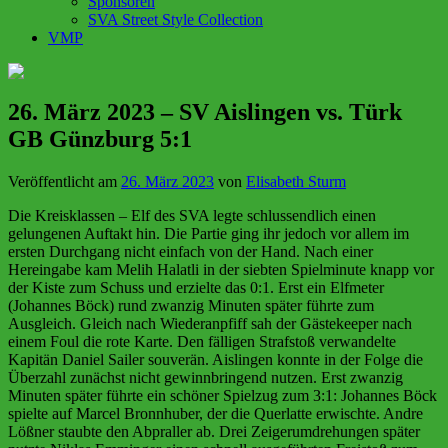
Sponsoren
SVA Street Style Collection
VMP
26. März 2023 – SV Aislingen vs. Türk
GB Günzburg 5:1
Veröffentlicht am
26. März 2023
von
Elisabeth Sturm
Die Kreisklassen – Elf des SVA legte schlussendlich einen
gelungenen Auftakt hin. Die Partie ging ihr jedoch vor allem im
ersten Durchgang nicht einfach von der Hand. Nach einer
Hereingabe kam Melih Halatli in der siebten Spielminute knapp vor
der Kiste zum Schuss und erzielte das 0:1. Erst ein Elfmeter
(Johannes Böck) rund zwanzig Minuten später führte zum
Ausgleich. Gleich nach Wiederanpfiff sah der Gästekeeper nach
einem Foul die rote Karte. Den fälligen Strafstoß verwandelte
Kapitän Daniel Sailer souverän. Aislingen konnte in der Folge die
Überzahl zunächst nicht gewinnbringend nutzen. Erst zwanzig
Minuten später führte ein schöner Spielzug zum 3:1: Johannes Böck
spielte auf Marcel Bronnhuber, der die Querlatte erwischte. Andre
Lößner staubte den Abpraller ab. Drei Zeigerumdrehungen später