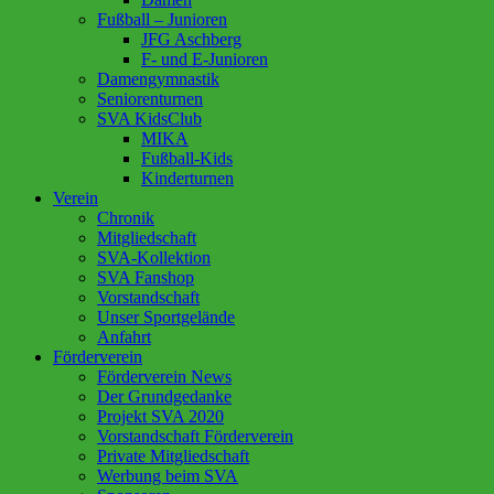
Fußball – Junioren
JFG Aschberg
F- und E-Junioren
Damengymnastik
Seniorenturnen
SVA KidsClub
MIKA
Fußball-Kids
Kinderturnen
Verein
Chronik
Mitgliedschaft
SVA-Kollektion
SVA Fanshop
Vorstandschaft
Unser Sportgelände
Anfahrt
Förderverein
Förderverein News
Der Grundgedanke
Projekt SVA 2020
Vorstandschaft Förderverein
Private Mitgliedschaft
Werbung beim SVA