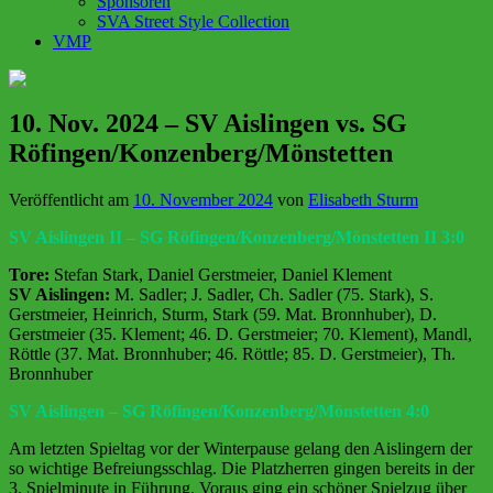
Sponsoren
SVA Street Style Collection
VMP
10. Nov. 2024 – SV Aislingen vs. SG
Röfingen/Konzenberg/Mönstetten
Veröffentlicht am
10. November 2024
von
Elisabeth Sturm
SV Aislingen II – SG Röfingen/Konzenberg/Mönstetten
II 3:0
Tore:
Stefan Stark, Daniel Gerstmeier, Daniel Klement
SV Aislingen:
M. Sadler; J. Sadler, Ch. Sadler (75. Stark), S.
Gerstmeier, Heinrich, Sturm, Stark (59. Mat. Bronnhuber), D.
Gerstmeier (35. Klement; 46. D. Gerstmeier; 70. Klement), Mandl,
Röttle (37. Mat. Bronnhuber; 46. Röttle; 85. D. Gerstmeier), Th.
Bronnhuber
SV Aislingen – SG Röfingen/Konzenberg/Mönstetten
4:0
Am letzten Spieltag vor der Winterpause gelang den Aislingern der
so wichtige Befreiungsschlag. Die Platzherren gingen bereits in der
3. Spielminute in Führung. Voraus ging ein schöner Spielzug über