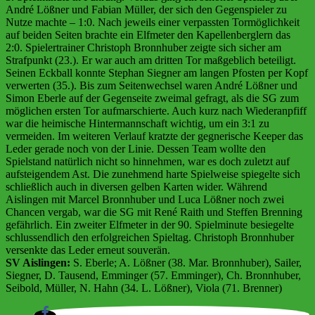
André Lößner und Fabian Müller, der sich den Gegenspieler zu
Nutze machte – 1:0. Nach jeweils einer verpassten Tormöglichkeit
auf beiden Seiten brachte ein Elfmeter den Kapellenberglern das
2:0. Spielertrainer Christoph Bronnhuber zeigte sich sicher am
Strafpunkt (23.). Er war auch am dritten Tor maßgeblich beteiligt.
Seinen Eckball konnte Stephan Siegner am langen Pfosten per Kopf
verwerten (35.). Bis zum Seitenwechsel waren André Lößner und
Simon Eberle auf der Gegenseite zweimal gefragt, als die SG zum
möglichen ersten Tor aufmarschierte. Auch kurz nach Wiederanpfiff
war die heimische Hintermannschaft wichtig, um ein 3:1 zu
vermeiden. Im weiteren Verlauf kratzte der gegnerische Keeper das
Leder gerade noch von der Linie. Dessen Team wollte den
Spielstand natürlich nicht so hinnehmen, war es doch zuletzt auf
aufsteigendem Ast. Die zunehmend harte Spielweise spiegelte sich
schließlich auch in diversen gelben Karten wider. Während
Aislingen mit Marcel Bronnhuber und Luca Lößner noch zwei
Chancen vergab, war die SG mit René Raith und Steffen Brenning
gefährlich. Ein zweiter Elfmeter in der 90. Spielminute besiegelte
schlussendlich den erfolgreichen Spieltag. Christoph Bronnhuber
versenkte das Leder erneut souverän.
SV Aislingen:
S. Eberle; A. Lößner (38. Mar. Bronnhuber), Sailer,
Siegner, D. Tausend, Emminger (57. Emminger), Ch. Bronnhuber,
Seibold, Müller, N. Hahn (34. L. Lößner), Viola (71. Brenner)