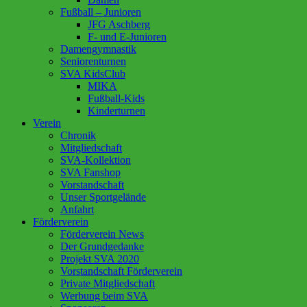
Fußball – Junioren
JFG Aschberg
F- und E-Junioren
Damengymnastik
Seniorenturnen
SVA KidsClub
MIKA
Fußball-Kids
Kinderturnen
Verein
Chronik
Mitgliedschaft
SVA-Kollektion
SVA Fanshop
Vorstandschaft
Unser Sportgelände
Anfahrt
Förderverein
Förderverein News
Der Grundgedanke
Projekt SVA 2020
Vorstandschaft Förderverein
Private Mitgliedschaft
Werbung beim SVA