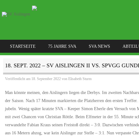
SKIP TO CONTENT
STARTSEITE
75 JAHRE SVA
SVA NEWS
ABTEI
MENÜ
18. SEPT. 2022 – SV AISLINGEN II VS. SPVGG GU
Veröffentlicht am
18. September 2022
von
Elisabeth Sturm
Man könnte meinen, den Aislingern liegen die Derbys. Im zweiten Nachbarsc
der Saison. Nach 17 Minuten markierten die Platzherren den ersten Treffer. 
jubeln. Wenig später kratzte SVA – Keeper Simon Eberle den Versuch von
mit zwei Chancen von Christian Röttle. Beim Elfmeter in der 55. Minute sch
verwandelte Fabian Kraus seinen Freistoß direkt – 3:0. Dazwischen verhind
aus 16 Metern abzog, war kein Aislinger zur Stelle – 3:1. Nun verpasste Ch