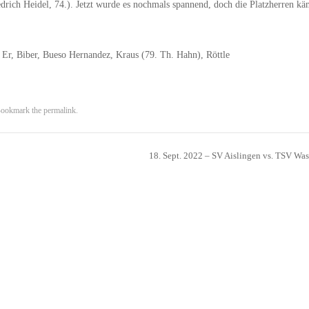
drich Heidel, 74.). Jetzt wurde es nochmals spannend, doch die Platzherren kä
, Er, Biber, Bueso Hernandez, Kraus (79. Th. Hahn), Röttle
Bookmark the
permalink
.
18. Sept. 2022 – SV Aislingen vs. TSV Wa