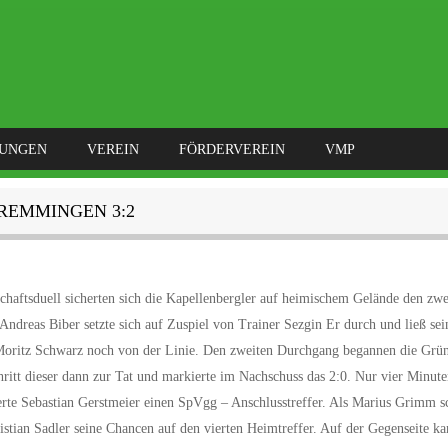
LUNGEN
VEREIN
FÖRDERVEREIN
VMP
NDREMMINGEN 3:2
haftsduell sicherten sich die Kapellenbergler auf heimischem Gelände den zwe
Andreas Biber setzte sich auf Zuspiel von Trainer Sezgin Er durch und ließ se
 Moritz Schwarz noch von der Linie. Den zweiten Durchgang begannen die Grü
ritt dieser dann zur Tat und markierte im Nachschuss das 2:0. Nur vier Minute
erte Sebastian Gerstmeier einen SpVgg – Anschlusstreffer. Als Marius Grimm sc
ristian Sadler seine Chancen auf den vierten Heimtreffer. Auf der Gegenseite k