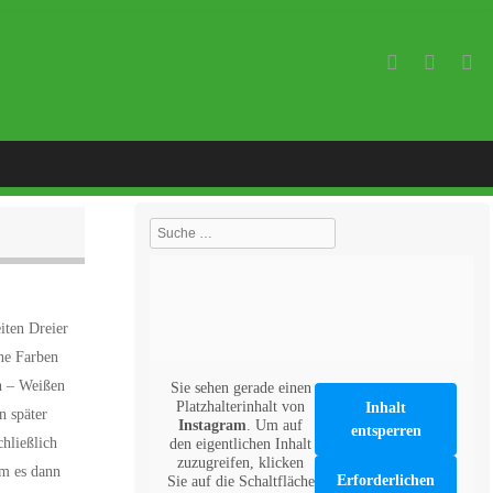
Suche
iten Dreier
ine Farben
n – Weißen
Sie sehen gerade einen
Platzhalterinhalt von
Inhalt
n später
Instagram
. Um auf
entsperren
hließlich
den eigentlichen Inhalt
zuzugreifen, klicken
am es dann
Erforderlichen
Sie auf die Schaltfläche