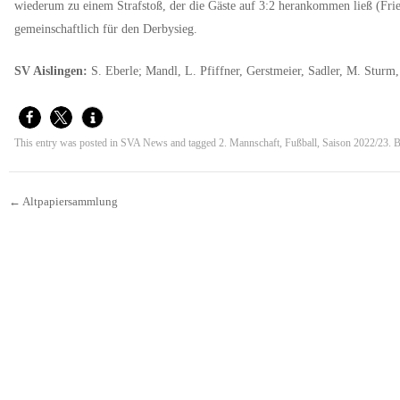
wiederum zu einem Strafstoß, der die Gäste auf 3:2 herankommen ließ (Frie
gemeinschaftlich für den Derbysieg.
SV Aislingen:
S. Eberle; Mandl, L. Pfiffner, Gerstmeier, Sadler, M. Sturm
This entry was posted in
SVA News
and tagged
2. Mannschaft
,
Fußball
,
Saison 2022/23
. 
←
Altpapiersammlung
Beitrags-Navigation