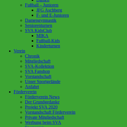
Fußball – Junioren
JFG Aschberg
F- und E-Junioren
Damengymnastik
Seniorenturnen
SVA KidsClub
MIKA
Fußball-Kids
Kinderturnen
Verein
Chronik
Mitgliedschaft
SVA-Kollektion
SVA Fanshop
Vorstandschaft
Unser Sportgelände
Anfahrt
Förderverein
Förderverein News
Der Grundgedanke
Projekt SVA 2020
Vorstandschaft Förderverein
Private Mitgliedschaft
Werbung beim SVA