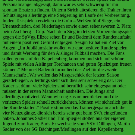
Personalmangel abgesagt, dann war es sehr schwierig für ihn
spontan Ersatz zu finden. Unterm Strich attestieren die Trainer ihren
Schützlingen allerdings eine Steigerung im Laufe der Vorbereitung.
In den Testspielen erzielten die Grün – Weißen fünf Siege, ein
Unentschieden, drei Niederlagen sowie einen sehenswerten 2. Platz
beim Aschberg – Cup. Nach dem Sieg im letzten Vorbereitungsspiel
gegen die SpVgg Ellzee sehen Er und Bademli dem Rundenauftakt
mit einem positiven Gefühl entgegen. Sezgin Er hat ein Ziel vor
Augen: „Im Jubiläumsjahr wollen wir eine positive Runde spielen
und damit Werbung für den Aislinger Fußball machen. Die Fans
sollen gerne auf den Kapellenberg kommen und sich auf schöne
Spiele mit vielen Aislinger Torchancen und guten Spielzügen freuen
können.“ Mehmet Bademli formuliert das Ziel für die zweite
Mannschaft: „Wir wollen das Missgeschick der letzten Saison
geradebiegen. Allerdings stellt sich dies sehr schwierig dar. Der
Kader ist dünn, viele Spieler sind beruflich sehr eingespannt oder
müssen in der ersten Mannschaft aushelfen. Die Jungs sind
allerdings motiviert. Wenn wir eng zusammenrücken und die
verletzten Spieler schnell zurückkehren, können wir sicherlich gut in
die Runde starten.“ Positiv stimmen das Trainergespann auch die
vier Neuzugänge, die sich bereits sehr gut beim SVA eingefunden
haben. Johannes Sadler und Tim Spiegler stoßen aus der eigenen
Jugend zum Kader, Baris Er wechselte vom SSV Dillingen, Martin
Sadler von der SG Bächingen/Medlingen auf den Kapellenberg.