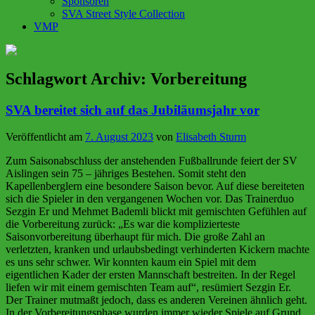
Sponsoren
SVA Street Style Collection
VMP
Schlagwort Archiv:
Vorbereitung
SVA bereitet sich auf das Jubiläumsjahr vor
Veröffentlicht am
7. August 2023
von
Elisabeth Sturm
Zum Saisonabschluss der anstehenden Fußballrunde feiert der SV
Aislingen sein 75 – jähriges Bestehen. Somit steht den
Kapellenberglern eine besondere Saison bevor. Auf diese bereiteten
sich die Spieler in den vergangenen Wochen vor. Das Trainerduo
Sezgin Er und Mehmet Bademli blickt mit gemischten Gefühlen auf
die Vorbereitung zurück: „Es war die komplizierteste
Saisonvorbereitung überhaupt für mich. Die große Zahl an
verletzten, kranken und urlaubsbedingt verhinderten Kickern machte
es uns sehr schwer. Wir konnten kaum ein Spiel mit dem
eigentlichen Kader der ersten Mannschaft bestreiten. In der Regel
liefen wir mit einem gemischten Team auf“, resümiert Sezgin Er.
Der Trainer mutmaßt jedoch, dass es anderen Vereinen ähnlich geht.
In der Vorbereitungsphase wurden immer wieder Spiele auf Grund