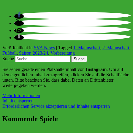
Veröffentlicht in
SVA News
|
Tagged
1. Mannschaft
,
2. Mannschaft
,
Fußball
,
Saison 2023/24
,
Vorbereitung
Suche
Sie sehen gerade einen Platzhalterinhalt von
Instagram
. Um auf
den eigentlichen Inhalt zuzugreifen, klicken Sie auf die Schaltfläche
unten. Bitte beachten Sie, dass dabei Daten an Drittanbieter
weitergegeben werden.
Mehr Informationen
Inhalt entsperren
Erforderlichen Service akzeptieren und Inhalte entsperren
Kommende Spiele