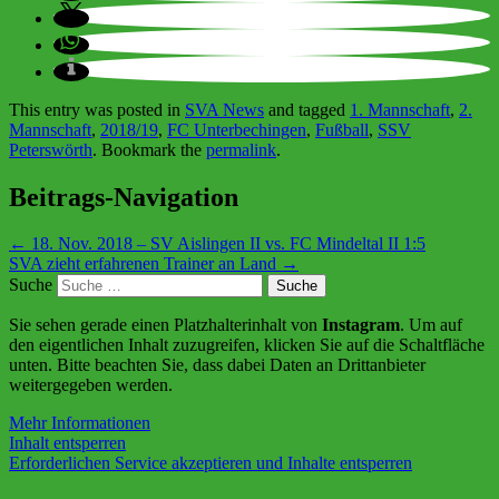
This entry was posted in
SVA News
and tagged
1. Mannschaft
,
2.
Mannschaft
,
2018/19
,
FC Unterbechingen
,
Fußball
,
SSV
Peterswörth
. Bookmark the
permalink
.
Beitrags-Navigation
←
18. Nov. 2018 – SV Aislingen II vs. FC Mindeltal II 1:5
SVA zieht erfahrenen Trainer an Land
→
Suche
Sie sehen gerade einen Platzhalterinhalt von
Instagram
. Um auf
den eigentlichen Inhalt zuzugreifen, klicken Sie auf die Schaltfläche
unten. Bitte beachten Sie, dass dabei Daten an Drittanbieter
weitergegeben werden.
Mehr Informationen
Inhalt entsperren
Erforderlichen Service akzeptieren und Inhalte entsperren