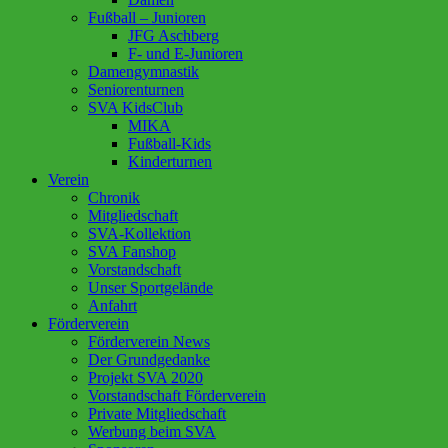
Fußball – Junioren
JFG Aschberg
F- und E-Junioren
Damengymnastik
Seniorenturnen
SVA KidsClub
MIKA
Fußball-Kids
Kinderturnen
Verein
Chronik
Mitgliedschaft
SVA-Kollektion
SVA Fanshop
Vorstandschaft
Unser Sportgelände
Anfahrt
Förderverein
Förderverein News
Der Grundgedanke
Projekt SVA 2020
Vorstandschaft Förderverein
Private Mitgliedschaft
Werbung beim SVA