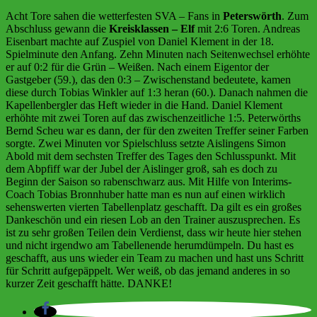
Acht Tore sahen die wetterfesten SVA – Fans in
Peterswörth
. Zum
Abschluss gewann die
Kreisklassen – Elf
mit 2:6 Toren. Andreas
Eisenbart machte auf Zuspiel von Daniel Klement in der 18.
Spielminute den Anfang. Zehn Minuten nach Seitenwechsel erhöhte
er auf 0:2 für die Grün – Weißen. Nach einem Eigentor der
Gastgeber (59.), das den 0:3 – Zwischenstand bedeutete, kamen
diese durch Tobias Winkler auf 1:3 heran (60.). Danach nahmen die
Kapellenbergler das Heft wieder in die Hand. Daniel Klement
erhöhte mit zwei Toren auf das zwischenzeitliche 1:5. Peterwörths
Bernd Scheu war es dann, der für den zweiten Treffer seiner Farben
sorgte. Zwei Minuten vor Spielschluss setzte Aislingens Simon
Abold mit dem sechsten Treffer des Tages den Schlusspunkt. Mit
dem Abpfiff war der Jubel der Aislinger groß, sah es doch zu
Beginn der Saison so rabenschwarz aus. Mit Hilfe von Interims-
Coach Tobias Bronnhuber hatte man es nun auf einen wirklich
sehenswerten vierten Tabellenplatz geschafft. Da gilt es ein großes
Dankeschön und ein riesen Lob an den Trainer auszusprechen. Es
ist zu sehr großen Teilen dein Verdienst, dass wir heute hier stehen
und nicht irgendwo am Tabellenende herumdümpeln. Du hast es
geschafft, aus uns wieder ein Team zu machen und hast uns Schritt
für Schritt aufgepäppelt. Wer weiß, ob das jemand anderes in so
kurzer Zeit geschafft hätte. DANKE!