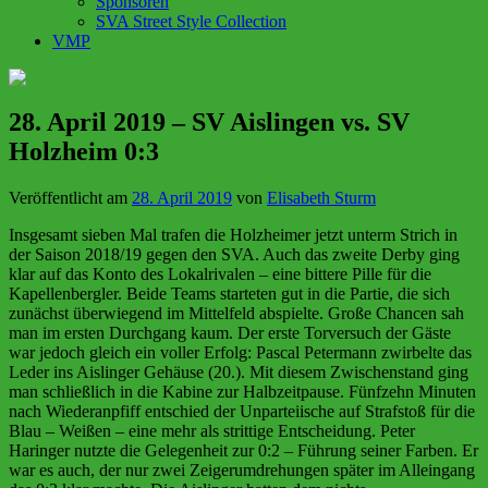
Sponsoren
SVA Street Style Collection
VMP
28. April 2019 – SV Aislingen vs. SV
Holzheim 0:3
Veröffentlicht am
28. April 2019
von
Elisabeth Sturm
Insgesamt sieben Mal trafen die Holzheimer jetzt unterm Strich in
der Saison 2018/19 gegen den SVA. Auch das zweite Derby ging
klar auf das Konto des Lokalrivalen – eine bittere Pille für die
Kapellenbergler. Beide Teams starteten gut in die Partie, die sich
zunächst überwiegend im Mittelfeld abspielte. Große Chancen sah
man im ersten Durchgang kaum. Der erste Torversuch der Gäste
war jedoch gleich ein voller Erfolg: Pascal Petermann zwirbelte das
Leder ins Aislinger Gehäuse (20.). Mit diesem Zwischenstand ging
man schließlich in die Kabine zur Halbzeitpause. Fünfzehn Minuten
nach Wiederanpfiff entschied der Unparteiische auf Strafstoß für die
Blau – Weißen – eine mehr als strittige Entscheidung. Peter
Haringer nutzte die Gelegenheit zur 0:2 – Führung seiner Farben. Er
war es auch, der nur zwei Zeigerumdrehungen später im Alleingang