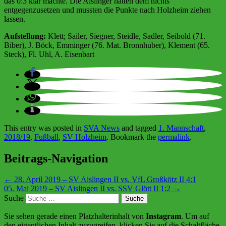
das 0:3 klar machte. Die Aislinger hatten dem nichts
entgegenzusetzen und mussten die Punkte nach Holzheim ziehen
lassen.
Aufstellung:
Klett; Sailer, Siegner, Steidle, Sadler, Seibold (71.
Biber), J. Böck, Emminger (76. Mat. Bronnhuber), Klement (65.
Steck), Fl. Uhl, A. Eisenbart
This entry was posted in
SVA News
and tagged
1. Mannschaft
,
2018/19
,
Fußball
,
SV Holzheim
. Bookmark the
permalink
.
Beitrags-Navigation
←
28. April 2019 – SV Aislingen II vs. VfL Großkötz II 4:1
05. Mai 2019 – SV Aislingen II vs. SSV Glött II 1:2
→
Suche
Sie sehen gerade einen Platzhalterinhalt von
Instagram
. Um auf
den eigentlichen Inhalt zuzugreifen, klicken Sie auf die Schaltfläche