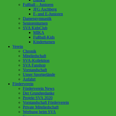
Fußball – Junioren
JFG Aschberg
F- und E-Junioren
Damengymnastik
Seniorenturnen
SVA KidsClub
MIKA
Fußball-Kids
Kinderturnen
Verein
Chronik
Mitgliedschaft
SVA-Kollektion
SVA Fanshop
Vorstandschaft
Unser Sportgelände
Anfahrt
Förderverein
Förderverein News
Der Grundgedanke
Projekt SVA 2020
Vorstandschaft Förderverein
Private Mitgliedschaft
Werbung beim SVA